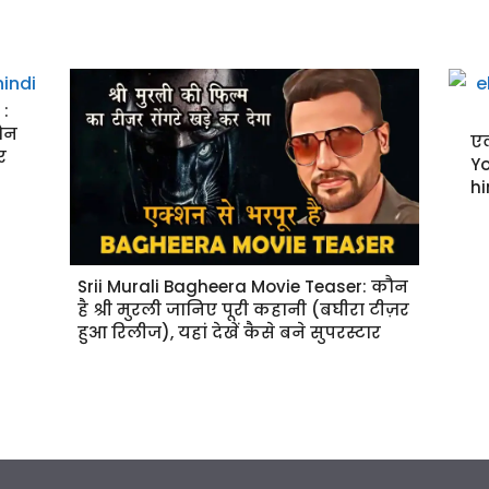
:
कौन
एल
र
Yo
hi
Srii Murali Bagheera Movie Teaser: कौन
है श्री मुरली जानिए पूरी कहानी (बघीरा टीज़र
हुआ रिलीज), यहां देखें कैसे बने सुपरस्टार