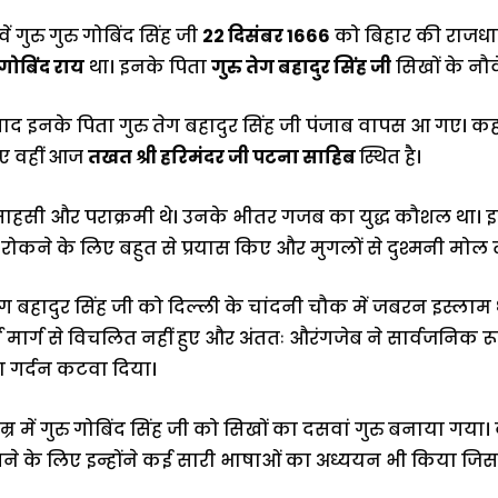
ं गुरु गुरु गोबिंद सिंह जी
22 दिसंबर 1666
को बिहार की राजध
गोबिंद राय
था। इनके पिता
गुरु तेग बहादुर सिंह जी
सिखों के नौवें
बाद इनके पिता गुरु तेग बहादुर सिंह जी पंजाब वापस आ गए। कहा
ाए वहीं आज
तखत श्री हरिमंदर जी पटना साहिब
स्थित है।
 साहसी और पराक्रमी थे। उनके भीतर गजब का युद्ध कौशल था। इनक
 रोकने के लिए बहुत से प्रयास किए और मुगलों से दुश्मनी मोल 
तेग बहादुर सिंह जी को दिल्ली के चांदनी चौक में जबरन इस्ला
म मार्ग से विचलित नहीं हुए और अंततः औरंगजेब ने सार्वजनिक रू
 का गर्दन कटवा दिया।
र में गुरु गोबिंद सिंह जी को सिखों का दसवां गुरु बनाया गया।
 के लिए इन्होंने कई सारी भाषाओं का अध्ययन भी किया जिसमे