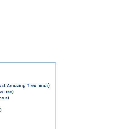
 Most Amazing Tree hindi)
bs Tree)
ptus)
e)