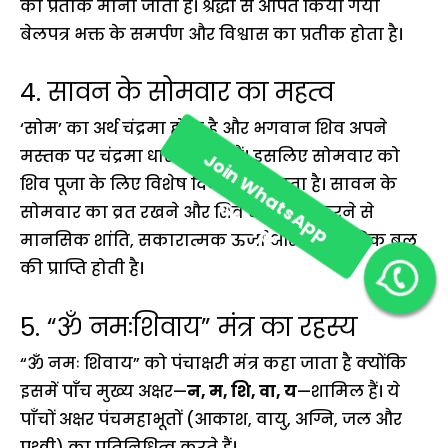
का प्रतीक मानी जाती हैं। श्रद्धा से अर्पित किया गया
बेलपत्र भक्त के समर्पण और विश्वास का प्रतीक होता है।
4. सावन के सोमवार का महत्व
‘सोम’ का अर्थ चंद्रमा होता है और भगवान शिव अपने
मस्तक पर चंद्रमा धारण करते हैं। इसलिए सोमवार को
शिव पूजा के लिए विशेष दिन माना जाता है। सावन के
सोमवार का व्रत रखने और शिव आराधना करने से
मानसिक शांति, सकारात्मक ऊर्जा और आध्यात्मिक बल
की प्राप्ति होती है।
Join WhatsApp
Group!
5. “ॐ नमःशिवाय” मंत्र का रहस्य
“ॐ नमः शिवाय” को पंचाक्षरी मंत्र कहा जाता है क्योंकि
इसमें पाँच मुख्य अक्षर—
न, म, शि, वा, य
—शामिल हैं। ये
पाँचों अक्षर पंचमहाभूतों (आकाश, वायु, अग्नि, जल और
पृथ्वी) का प्रतिनिधित्व करते हैं।