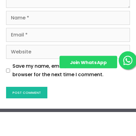
Name
Email
Website
Join WhatsApp
Save my name, email, and website in this
Group!
browser for the next time I comment.
Disclaimer
Privacy Policy
Contact Us