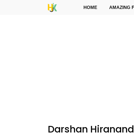
Skip
HOME
AMAZING 
to
content
Darshan Hirananda