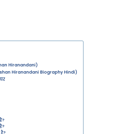
rshan Hiranandani)
rshan Hiranandani Biography Hindi)
ियर
है?
है?
 है?