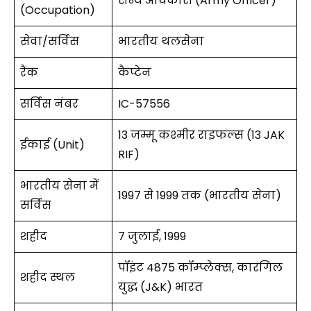
सैन्य अधिकारी (Army Officer)
(Occupation)
सेवा/सर्विस
भारतीय थलसेना
रैंक
कैप्टेन
सर्विस नंबर
IC-57556
13 जम्मू कश्मीर राइफल्स (13 JAK
ईकाई (Unit)
RIF)
भारतीय सेना में
1997 से 1999 तक (भारतीय सेना)
सर्विस
शहीद
7 जुलाई, 1999
पॉइंट 4875 कॉम्प्लेक्स, कारगिल
शहीद स्थल
युद्ध (J&K) भारत