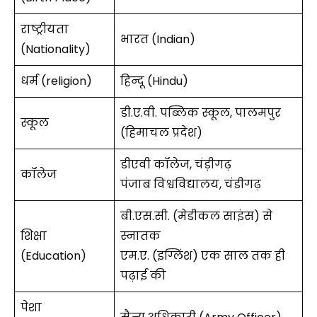
राष्ट्रीयता
भारत (Indian)
(Nationality)
धर्म (religion)
हिन्दू (Hindu)
डी.ए.वी. पब्लिक स्कूल, पालमपुर
स्कूल
(हिमाचल प्रदेश)
डीएवी कॉलेज, चंड़ीगढ़
कॉलेज
पंजाब विश्वविद्यालय, चंडीगढ़
बी.एस.सी. (मेडीकल साइंस) से
शिक्षा
स्नातक
(Education)
एम.ए. (इग्लिंश) एक साल तक ही
पढ़ाई की
पेशा