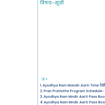
विषय–सूची
Ayodhya Ram Mandir Aarti Time देखें
Pran Pratistha Program Schedule- प्राण
Ayodhya Ram Mndir Aarti Pass Booki
Ayodhya Ram Mndir Aarti Pass Book