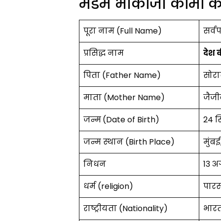
मैडम भीकाजी कामा का
पूरा नाम (Full Name)
सर्व
प्रसिद्ध नाम
देश क
पिता (Father Name)
सोरा
माता (Mother Name)
जैजी
जन्म
(Date of Birth)
24 स
जन्म स्थान (Birth Place)
मुंबई
निधन
13 अ
धर्म (religion)
पारस
राष्ट्रीयता (Nationality)
भारत