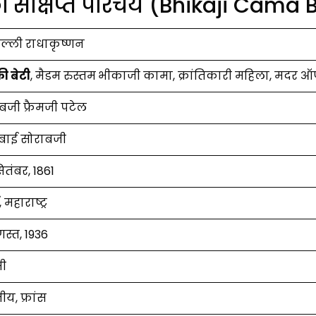
 सक्षिप्त परिचय (Bhikaji Cama 
पल्ली राधाकृष्णन
ी बेटी
, मैडम रुस्तम
भीकाजी कामा, क्रांतिकारी महिला, मदर ऑ
बजी फ्रैमजी पटेल
बाई सोराबजी
ितंबर, 1861
, महाराष्ट्र
गस्त, 1936
ी
ीय, फ्रांस