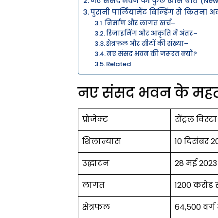
नए संसद भवन की कुछ खास बातें (New 
पुरानी पार्लियामेंट बिल्डिंग से कित
निर्माण और लागत खर्च–
डिजाइनिंग और आकृति में अंतर–
क्षेत्रफल और सीटों की संख्या–
नए संसद भवन की जरूरत क्यों?
Related
नए संसद भवन के महत्व
प्रोजेक्ट
सेंट्रल विस्ट
शिलान्यास
10 दिसंबर 20
उद्घाटन
28 मई 2023 को
लागत
1200 करोड़ 
क्षेत्रफल
64,500 वर्ग