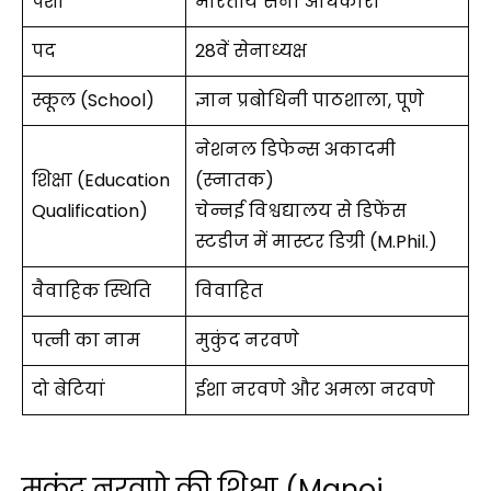
पेशा
भारतीय सेना अधिकारी
पद
28वें सेनाध्यक्ष
स्कूल (School)
ज्ञान प्रबोधिनी पाठशाला, पूणे
नेशनल डिफेन्स अकादमी
शिक्षा (Education
(स्नातक)
Qualification)
चेन्नई विश्वद्यालय से डिफेंस
स्टडीज में मास्टर डिग्री (M.Phil.)
वैवाहिक स्थिति
विवाहित
पत्नी का नाम
मुकुंद नरवणे
दो बेटियां
ईशा नरवणे और अमला नरवणे
मुकुंद नरवणे की शिक्षा (Manoj