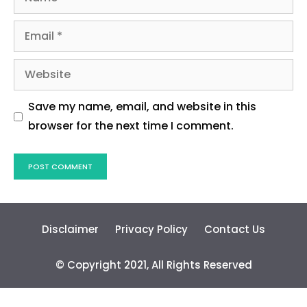
Name
Email
Website
Save my name, email, and website in this
browser for the next time I comment.
J
o
i
n
W
h
a
t
s
A
p
p
r
o
u
p
Disclaimer
Privacy Policy
Contact Us
G
!
© Copyright 2021, All Rights Reserved