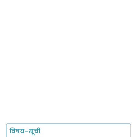
विषय–सूची