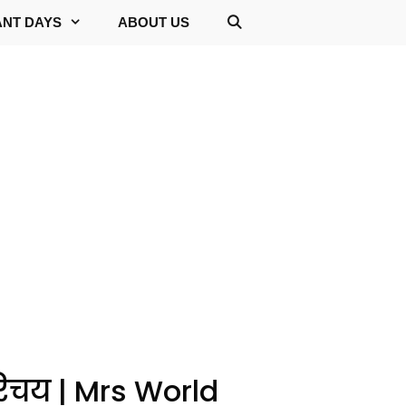
ANT DAYS
ABOUT US
रिचय | Mrs World