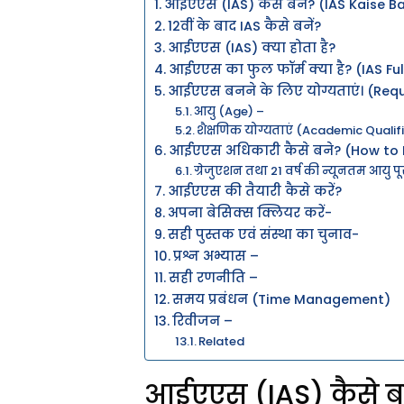
आईएएस (IAS) कैसे बने? (IAS Kaise B
12वीं के बाद IAS कैसे बनें?
आईएएस (IAS) क्या होता है?
आईएएस का फुल फॉर्म क्या है? (IAS Ful
आईएएस बनने के लिए योग्यताएं। (Requir
आयु (Age) –
शैक्षणिक योग्यताएं (Academic Qualif
आईएएस अधिकारी कैसे बने? (How to B
ग्रेजुएशन तथा 21 वर्ष की न्यूनतम आयु पू
आईएएस की तैयारी कैसे करें?
अपना बेसिक्स क्लियर करें-
सही पुस्तक एवं संस्था का चुनाव-
प्रश्न अभ्यास –
सही रणनीति –
समय प्रबंधन (Time Management)
रिवीजन –
Related
आईएएस (IAS) कैसे ब