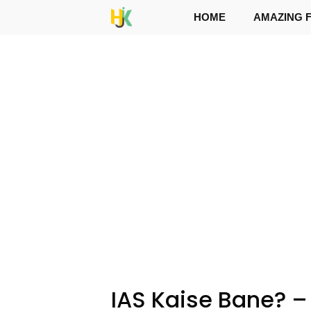
Skip
HOME
AMAZING 
to
content
IAS Kaise Bane? – 